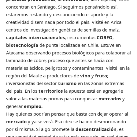
concentran en Santiago. Si seguimos pensándolo así,
estaremos restando y desconociendo el aporte y la
creatividad diseminada por todo el país. Visité en Arica
centros de investigación genética de semillas de maíz,
capitales internacionales
, instrumentos
CORFO
,
biotecnología
de punta localizada en Chile. Estuve en
Atacama observando procesos biológicos para colaborar al
laminado de cobre; proceso que antes se hacía con
materiales ácidos, peligrosos y contaminantes. Visité en la
región del Maule a productores de
vino
y
fruta
;
inversionistas del sector
turismo
en las zonas extremas
del país. En los
territorios
la apuesta está en agregarle
valor a las materias primas para conquistar
mercados
y
generar
empleo.
Hay quienes podrían pensar que basta con dejar operar al
mercado
y ya se verá. Esa idea se ha ido desmoronando
por sí misma. Si algo promete la
descentralización
, es
una capacidad estatal de estar más cerca de las realidades